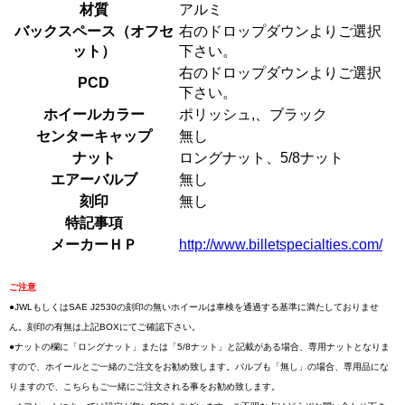
材質
アルミ
バックスペース（オフセ
右のドロップダウンよりご選択
ット）
下さい。
右のドロップダウンよりご選択
PCD
下さい。
ホイールカラー
ポリッシュ,、ブラック
センターキャップ
無し
ナット
ロングナット、5/8ナット
エアーバルブ
無し
刻印
無し
特記事項
メーカーＨＰ
http://www.billetspecialties.com/
ご注意
●JWLもしくはSAE J2530の刻印の無いホイールは車検を通過する基準に満たしておりませ
ん。刻印の有無は上記BOXにてご確認下さい。
●ナットの欄に「ロングナット」または「5/8ナット」と記載がある場合、専用ナットとなりま
すので、ホイールとご一緒のご注文をお勧め致します。バルブも「無し」の場合、専用品にな
りますので、こちらもご一緒にご注文される事をお勧め致します。