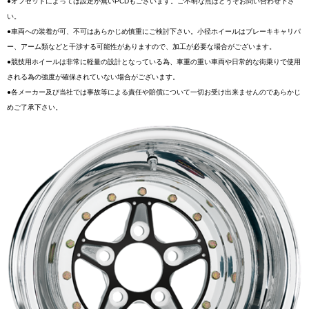
●オフセットによっては設定が無いPCDもございます。ご不明な点はどうぞお問い合わせ下さ
い。
●車両への装着が可、不可はあらかじめ慎重にご検討下さい。小径ホイールはブレーキキャリパ
ー、アーム類などと干渉する可能性がありますので、加工が必要な場合がございます。
●競技用ホイールは非常に軽量の設計となっている為、車重の重い車両や日常的な街乗りで使用
される為の強度が確保されていない場合がございます。
●各メーカー及び当社では事故等による責任や賠償について一切お受け出来ませんのであらかじ
めご了承下さい。