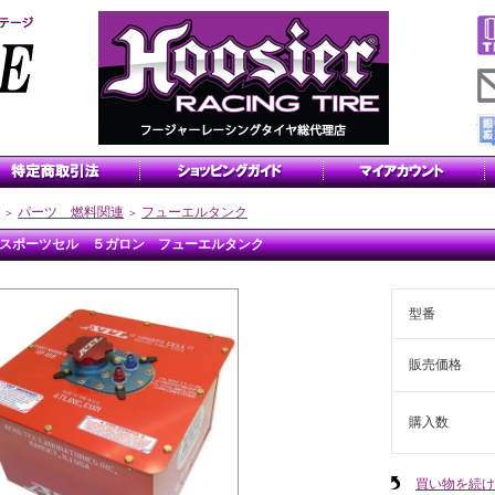
パーツ 燃料関連
フューエルタンク
＞
＞
L スポーツセル ５ガロン フューエルタンク
型番
販売価格
購入数
買い物を続け