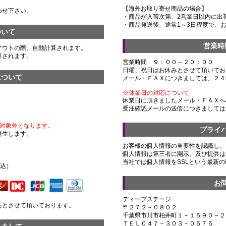
【海外お取り寄せ商品の場合】
わせ下さい。
・商品が入荷次第、2営業日以内に出
・商品発送後、通常1～3日程度で、
ついて
営業時
アウトの際、自動計算されます。
算されます。
営業時間 ９：００～２０：００
日曜、祝日はお休みとさせて頂いてお
について
メール・ＦＡＸにつきましては、２４
※休業日の対応について
休業日に頂きましたメール・ＦＡＸへ
受注確認メールの送信につきましては
対象外となります。
プライ
発生します。
お客様の個人情報の重要性を認識し、
個人情報は第三者に開示、及び提供は
）
当社では個人情報をSSLという最新
税込）
お
ディープステージ
応とさせて頂いております。
〒２７２－０８０２
千葉県市川市柏井町１－１５９０－２
ＴＥＬ０４７－３０３－０５７５