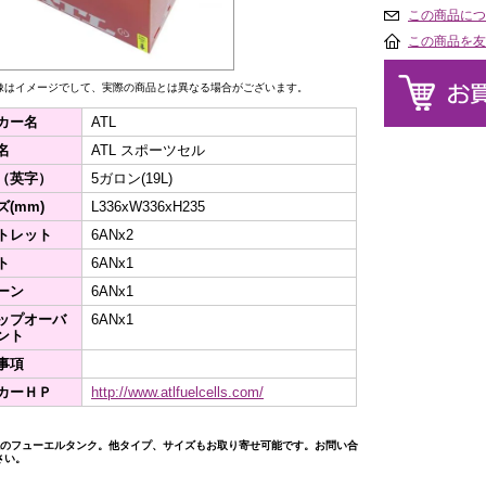
この商品につ
この商品を友
像はイメージでして、実際の商品とは異なる場合がございます。
カー名
ATL
名
ATL スポーツセル
（英字）
5ガロン(19L)
ズ(mm)
L336xW336xH235
トレット
6ANx2
ト
6ANx1
ーン
6ANx1
ップオーバ
6ANx1
ント
事項
カーＨＰ
http://www.atlfuelcells.com/
公認のフューエルタンク。他タイプ、サイズもお取り寄せ可能です。お問い合
さい。