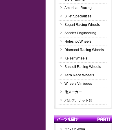
American Racing
Billet Specialities
Bogart Racing Wheels
Sander Engineering
Holeshot Wheels
Diamond Racing Wheels
Keizer Wheels
Bassett Racing Wheels
Aero Race Wheels
Wheels Vintiques
他メーカー
バルブ、ナット類
エンジン関連