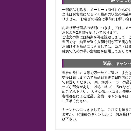
納期につ
一部商品を除き、メーカー（海外）からの
当店はお客様になるべく最新の状態の商品
りません。 お急ぎの場合は事前にお問い合
お取り寄せ商品の納期につきましては、メ
おおよそ2週間程度頂いております。
ご注文の際には納期を再確認致しまして、
当店では、納期が遅く入荷時期が不透明な
お届けする商品につきましては、コストは
確実で入荷の早い空輸便を使用しておりま
返品、キャン
当社の発注ミス等で万一サイズ違い、また
交換は致しますので商品到着後７日以内にご
てお送りください。 尚、海外メーカーの品
ーズな部分があり、 小さいキズ、汚れなど
めご了承下さい。 大きな傷、ヘコミ、作動
客様都合による返品、交換、キャンセルは
ご了承ください。
キャンセルにつきましては、ご注文を頂き
ますが、 発注後のキャンセルは一切お受け
び下さい。