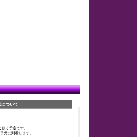
送について
て頂く予定です。
お手元に到着します。