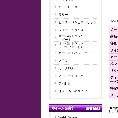
ロードレース
ラリー
上記画
ビンテージ＆ヒストリック
メー
フォーミュラＳＡＥ
オーバルトラック
商品
（ダート）
容量
オーバルトラック
（アスファルト）
サイ
カート＆１/４ミジェット
アウ
ＡＴＶ
ベン
モトクロス
リタ
ストリートタイヤ
ティ
ーベ
アパレル
特記
他メーカーのタイヤ
メー
FIA
わせ下
Weld Racing