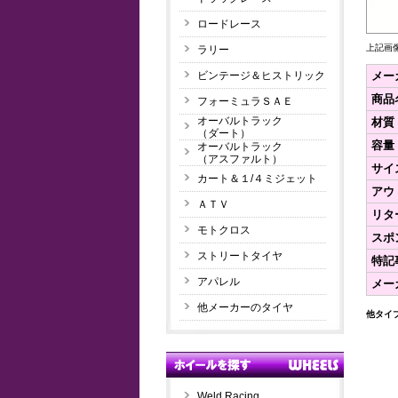
ロードレース
上記画
ラリー
メー
ビンテージ＆ヒストリック
商品
フォーミュラＳＡＥ
オーバルトラック
材質
（ダート）
容量
オーバルトラック
（アスファルト）
サイ
カート＆１/４ミジェット
アウ
ＡＴＶ
リタ
モトクロス
スポ
ストリートタイヤ
特記
アパレル
メー
他メーカーのタイヤ
他タイ
Weld Racing