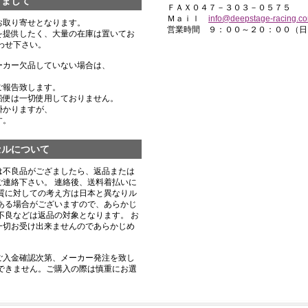
きまして
ＦＡＸ０４７－３０３－０５７５
Ｍａｉｌ
info@deepstage-racing.c
お取り寄せとなります。
営業時間 ９：００～２０：００（日
を提供したく、大量の在庫は置いてお
わせ下さい。
ーカー欠品していない場合は、
ご報告致します。
船便は一切使用しておりません。
掛かりますが、
す。
セルについて
は不良品がござましたら、返品または
連絡下さい。 連絡後、送料着払いに
質に対しての考え方は日本と異なりル
ある場合がございますので、あらかじ
不良などは返品の対象となります。 お
一切お受け出来ませんのであらかじめ
ご入金確認次第、メーカー発注を致し
できません。ご購入の際は慎重にお選