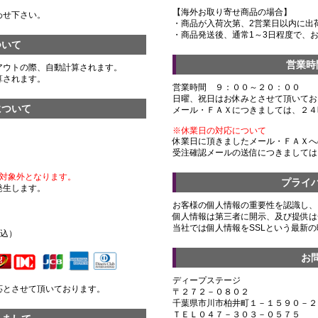
【海外お取り寄せ商品の場合】
わせ下さい。
・商品が入荷次第、2営業日以内に出
・商品発送後、通常1～3日程度で、
ついて
営業時
アウトの際、自動計算されます。
算されます。
営業時間 ９：００～２０：００
日曜、祝日はお休みとさせて頂いてお
について
メール・ＦＡＸにつきましては、２４
※休業日の対応について
休業日に頂きましたメール・ＦＡＸへ
受注確認メールの送信につきましては
対象外となります。
プライ
発生します。
お客様の個人情報の重要性を認識し、
個人情報は第三者に開示、及び提供は
）
当社では個人情報をSSLという最新
税込）
お
ディープステージ
応とさせて頂いております。
〒２７２－０８０２
千葉県市川市柏井町１－１５９０－２
ＴＥＬ０４７－３０３－０５７５