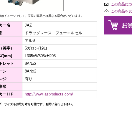
この商品につ
この商品を友
像はイメージでして、実際の商品とは異なる場合がございます。
カー名
JAZ
名
ドラッグレース フューエルセル
アルミ
（英字）
5ガロン(19L)
ズ(mm)
L305xW305xH203
トレット
8ANx2
ーン
8ANx2
ンジ
有り
事項
カーＨＰ
http://www.jazproducts.com/
プ、サイズもお取り寄せ可能です。お問い合わせ下さい。