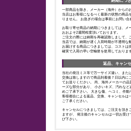
納期につ
一部商品を除き、メーカー（海外）からの
当店はお客様になるべく最新の状態の商品
りません。 お急ぎの場合は事前にお問い合
お取り寄せ商品の納期につきましては、メ
おおよそ2週間程度頂いております。
ご注文の際には納期を再確認致しまして、
当店では、納期が遅く入荷時期が不透明な
お届けする商品につきましては、コストは
確実で入荷の早い空輸便を使用しておりま
返品、キャン
当社の発注ミス等で万一サイズ違い、また
交換は致しますので商品到着後７日以内にご
てお送りください。 尚、海外メーカーの品
ーズな部分があり、 小さいキズ、汚れなど
めご了承下さい。 大きな傷、ヘコミ、作動
客様都合による返品、交換、キャンセルは
ご了承ください。
キャンセルにつきましては、ご注文を頂き
ますが、 発注後のキャンセルは一切お受け
び下さい。