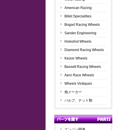
American Racing
Billet Specialities
Bogart Racing Wheels
Sander Engineering
Holeshot Wheels
Diamond Racing Wheels
Keizer Wheels
Bassett Racing Wheels
Aero Race Wheels
Wheels Vintiques
他メーカー
バルブ、ナット類
エンジン関連