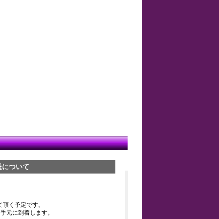
送について
て頂く予定です。
お手元に到着します。