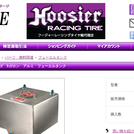
パーツ 燃料関連
フューエルタンク
＞
＞
ズ 5ガロン アルミ フューエルタンク
型番
販売価格
購入数
買い物を続け