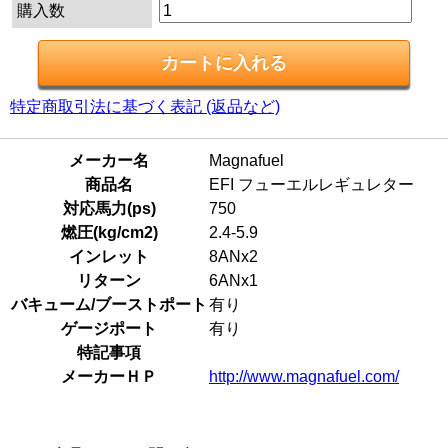
購入数
特定商取引法に基づく表記 (返品など)
メーカー名
Magnafuel
商品名
EFI フューエルレギュレター
対応馬力(ps)
750
燃圧(kg/cm2)
2.4-5.9
インレット
8ANx2
リターン
6ANx1
バキューム/ブーストポート
有り
ゲージポート
有り
特記事項
メーカーＨＰ
http://www.magnafuel.com/