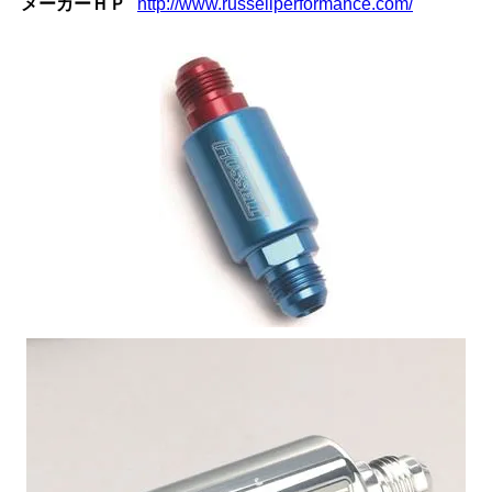
メーカーＨＰ
http://www.russellperformance.com/