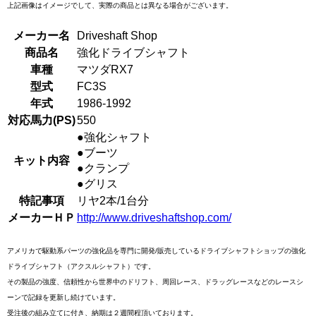
上記画像はイメージでして、実際の商品とは異なる場合がございます。
メーカー名
Driveshaft Shop
商品名
強化ドライブシャフト
車種
マツダRX7
型式
FC3S
年式
1986-1992
対応馬力(PS)
550
●強化シャフト
●ブーツ
キット内容
●クランプ
●グリス
特記事項
リヤ2本/1台分
メーカーＨＰ
http://www.driveshaftshop.com/
アメリカで駆動系パーツの強化品を専門に開発/販売しているドライブシャフトショップの強化
ドライブシャフト（アクスルシャフト）です。
その製品の強度、信頼性から世界中のドリフト、周回レース、ドラッグレースなどのレースシ
ーンで記録を更新し続けています。
受注後の組み立てに付き、納期は２週間程頂いております。