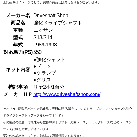
上記画像はイメージでして、実際の商品とは異なる場合がございます。
メーカー名
Driveshaft Shop
商品名
強化ドライブシャフト
車種
ニッサン
型式
S13/S14
年式
1989-1998
対応馬力(PS)
550
●強化シャフト
●ブーツ
キット内容
●クランプ
●グリス
特記事項
リヤ2本/1台分
メーカーＨＰ
http://www.driveshaftshop.com/
アメリカで駆動系パーツの強化品を専門に開発/販売しているドライブシャフトショップの強化
ドライブシャフト（アクスルシャフト）です。
その製品の強度、信頼性から世界中のドリフト、周回レース、ドラッグレースなどのレースシ
ーンで記録を更新し続けています。
受注後の組み立てに付き、納期は２週間程頂いております。