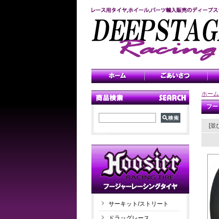
ホーム
フー
[並
サーキット/ストリート
ドラッグレース