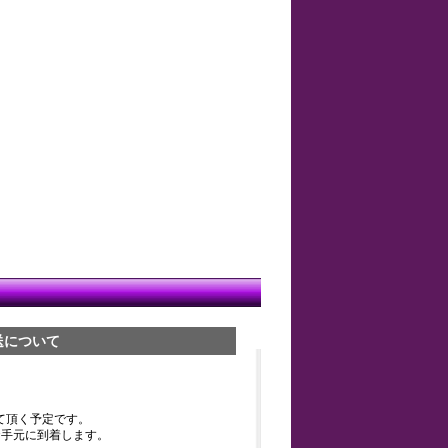
送について
て頂く予定です。
お手元に到着します。