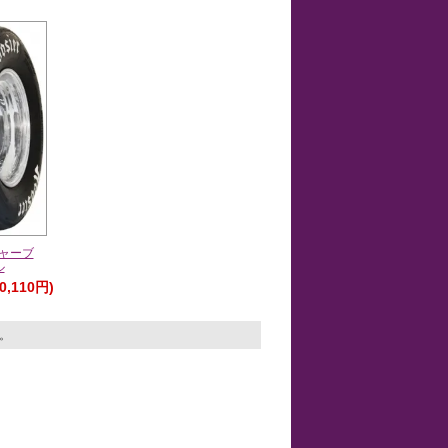
ジャーブ
ル
0,110円)
す。