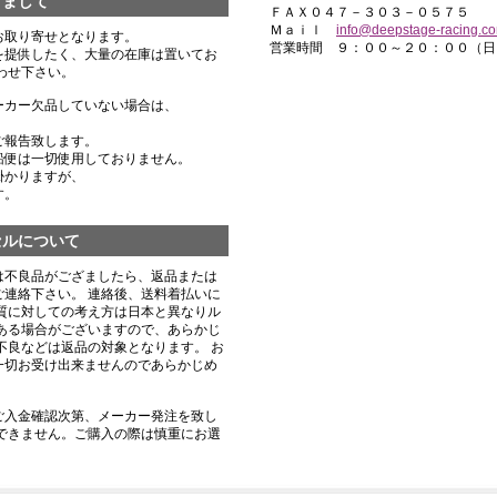
きまして
ＦＡＸ０４７－３０３－０５７５
Ｍａｉｌ
info@deepstage-racing.c
お取り寄せとなります。
営業時間 ９：００～２０：００（日
を提供したく、大量の在庫は置いてお
わせ下さい。
ーカー欠品していない場合は、
ご報告致します。
船便は一切使用しておりません。
掛かりますが、
す。
セルについて
は不良品がござましたら、返品または
連絡下さい。 連絡後、送料着払いに
質に対しての考え方は日本と異なりル
ある場合がございますので、あらかじ
不良などは返品の対象となります。 お
一切お受け出来ませんのであらかじめ
ご入金確認次第、メーカー発注を致し
できません。ご購入の際は慎重にお選