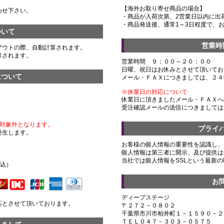
【海外お取り寄せ商品の場合】
わせ下さい。
・商品が入荷次第、2営業日以内に出
・商品発送後、通常1～3日程度で、
ついて
営業時
アウトの際、自動計算されます。
算されます。
営業時間 ９：００～２０：００
日曜、祝日はお休みとさせて頂いてお
について
メール・ＦＡＸにつきましては、２４
※休業日の対応について
休業日に頂きましたメール・ＦＡＸへ
受注確認メールの送信につきましては
対象外となります。
プライ
発生します。
お客様の個人情報の重要性を認識し、
個人情報は第三者に開示、及び提供は
）
当社では個人情報をSSLという最新
税込）
お
ディープステージ
応とさせて頂いております。
〒２７２－０８０２
千葉県市川市柏井町１－１５９０－２
ＴＥＬ０４７－３０３－０５７５