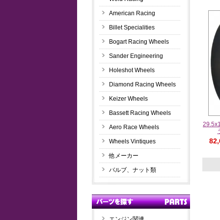
American Racing
Billet Specialities
Bogart Racing Wheels
Sander Engineering
Holeshot Wheels
Diamond Racing Wheels
Keizer Wheels
Bassett Racing Wheels
29.5
Aero Race Wheels
82
Wheels Vintiques
他メーカー
バルブ、ナット類
エンジン関連