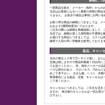
納期につ
一部商品を除き、メーカー（海外）からの
当店はお客様になるべく最新の状態の商品
りません。 お急ぎの場合は事前にお問い合
お取り寄せ商品の納期につきましては、メ
おおよそ2週間程度頂いております。
ご注文の際には納期を再確認致しまして、
当店では、納期が遅く入荷時期が不透明な
お届けする商品につきましては、コストは
確実で入荷の早い空輸便を使用しておりま
返品、キャン
当社の発注ミス等で万一サイズ違い、また
交換は致しますので商品到着後７日以内にご
てお送りください。 尚、海外メーカーの品
ーズな部分があり、 小さいキズ、汚れなど
めご了承下さい。 大きな傷、ヘコミ、作動
客様都合による返品、交換、キャンセルは
ご了承ください。
キャンセルにつきましては、ご注文を頂き
ますが、 発注後のキャンセルは一切お受け
び下さい。