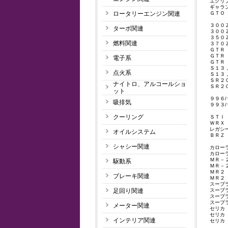
エクリ
ギャラ
ＧＴＯ
ロータリーエンジン関連
３００
ターボ関連
３００
３５０
燃料関連
３７０
ＧＴＲ
ＧＴＲ
電子系
ＧＴＲ
Ｓ１３
点火系
Ｓ１３
ＳＲ２
ナイトロ、アルコールショ
ＳＲ２
ット
９９６
吸排気
９９３
クーリング
ＳＴＩ
ＷＲＸ
レガシ
オイルシステム
ＢＲＺ
シャシー関連
カロー
カロー
ＭＲ－
駆動系
ＭＲ－
ＭＲ２
ブレーキ関連
ＭＲ２
スープ
スープ
足回り関連
スープ
スープ
メーター関連
セリカ
セリカ
インテリア関連
セリカ