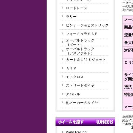
ーター
一の吐
ロードレース
高い信
ラリー
メー
ビンテージ＆ヒストリック
商品
フォーミュラＳＡＥ
流量
オーバルトラック
最大
（ダート）
オーバルトラック
対応
（アスファルト）
カート＆１/４ミジェット
Ｏリ
ＡＴＶ
サイ
モトクロス
グ間
ストリートタイヤ
抵抗
アパレル
特記
他メーカーのタイヤ
メー
車種専
純正イ
ー本数
Weld Racing