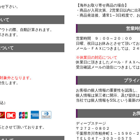
【海外お取り寄せ商品の場合】
わせ下さい。
・商品が入荷次第、2営業日以内に出
・商品発送後、通常1～3日程度で、
ついて
営業時
アウトの際、自動計算されます。
算されます。
営業時間 ９：００～２０：００
日曜、祝日はお休みとさせて頂いてお
について
メール・ＦＡＸにつきましては、２４
※休業日の対応について
休業日に頂きましたメール・ＦＡＸへ
受注確認メールの送信につきましては
対象外となります。
プライ
発生します。
お客様の個人情報の重要性を認識し、
個人情報は第三者に開示、及び提供は
）
当社では個人情報をSSLという最新
税込）
お
ディープステージ
応とさせて頂いております。
〒２７２－０８０２
千葉県市川市柏井町１－１５９０－２
ＴＥＬ０４７－３０３－０５７５