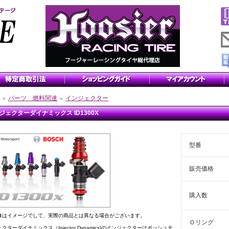
パーツ 燃料関連
インジェクター
＞
＞
ジェクターダイナミックス ID1300X
型番
販売価格
購入数
像はイメージでして、実際の商品とは異なる場合がございます。
Ｏリング
クターダイナミックス（Injector Dynamics)のインジェクターはボッシュモ