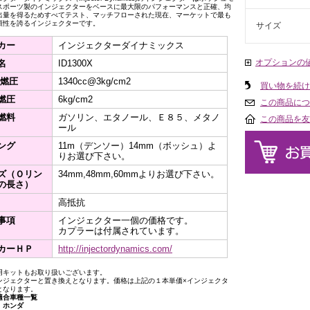
スポーツ製のインジェクターをベースに最大限のパフォーマンスと正確、均
出量を得るためすべてテスト、マッチフローされた現在、マーケットで最も
頼性を誇るインジェクターです。
サイズ
カー
インジェクターダイナミックス
オプションの
名
ID1300X
/燃圧
1340cc@3kg/cm2
買い物を続け
燃圧
6kg/cm2
この商品につ
燃料
ガソリン、エタノール、Ｅ８５、メタノ
この商品を友
ール
ング
11m（デンソー）14mm（ボッシュ）よ
りお選び下さい。
ズ（Ｏリン
34mm,48mm,60mmよりお選び下さい。
の長さ）
高抵抗
事項
インジェクター一個の価格です。
カプラーは付属されています。
カーＨＰ
http://injectordynamics.com/
用キットもお取り扱いございます。
ンジェクターと置き換えとなります。価格は上記の１本単価×インジェクタ
となります。
適合車種一覧
ホンダ