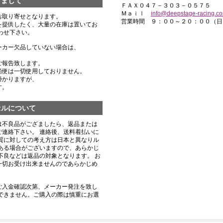
きまして
ＦＡＸ０４７－３０３－０５７５
Ｍａｉｌ
info@deepstage-racing.c
お取り寄せとなります。
営業時間 ９：００～２０：００（日
を提供したく、大量の在庫は置いてお
わせ下さい。
ーカー欠品していない場合は、
ご報告致します。
船便は一切使用しておりません。
掛かりますが、
す。
セルについて
は不良品がござましたら、返品または
連絡下さい。 連絡後、送料着払いに
質に対しての考え方は日本と異なりル
ある場合がございますので、あらかじ
不良などは返品の対象となります。 お
一切お受け出来ませんのであらかじめ
ご入金確認次第、メーカー発注を致し
できません。ご購入の際は慎重にお選