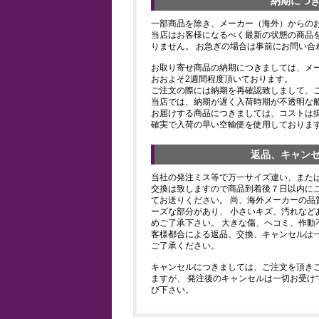
納期につ
一部商品を除き、メーカー（海外）からの
当店はお客様になるべく最新の状態の商品
りません。 お急ぎの場合は事前にお問い合
お取り寄せ商品の納期につきましては、メ
おおよそ2週間程度頂いております。
ご注文の際には納期を再確認致しまして、
当店では、納期が遅く入荷時期が不透明な
お届けする商品につきましては、コストは
確実で入荷の早い空輸便を使用しておりま
返品、キャン
当社の発注ミス等で万一サイズ違い、また
交換は致しますので商品到着後７日以内にご
てお送りください。 尚、海外メーカーの品
ーズな部分があり、 小さいキズ、汚れなど
めご了承下さい。 大きな傷、ヘコミ、作動
客様都合による返品、交換、キャンセルは
ご了承ください。
キャンセルにつきましては、ご注文を頂き
ますが、 発注後のキャンセルは一切お受け
び下さい。