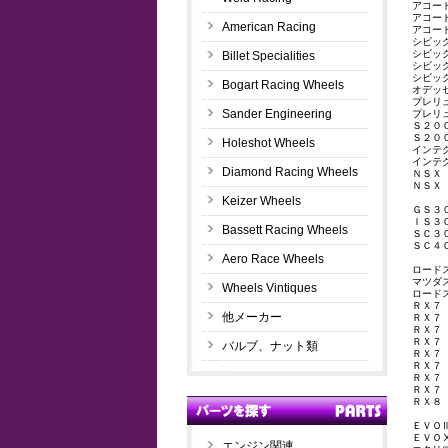
アコー
アコー
American Racing
アコー
シビッ
シビッ
Billet Specialities
シビッ
シビッ
Bogart Racing Wheels
オデッ
プレリ
Sander Engineering
プレリ
Ｓ２０
Ｓ２０
Holeshot Wheels
インテ
インテ
Diamond Racing Wheels
ＮＳＸ
ＮＳＸ
Keizer Wheels
ＧＳ３
ＩＳ３
Bassett Racing Wheels
ＳＣ３
ＳＣ４
Aero Race Wheels
ロード
マツダ
Wheels Vintiques
ロード
ＲＸ７
他メーカー
ＲＸ７
ＲＸ７
ＲＸ７
バルブ、ナット類
ＲＸ７
ＲＸ７
ＲＸ７
ＲＸ７
ＲＸ８
ＥＶＯ
ＥＶＯ
エンジン関連