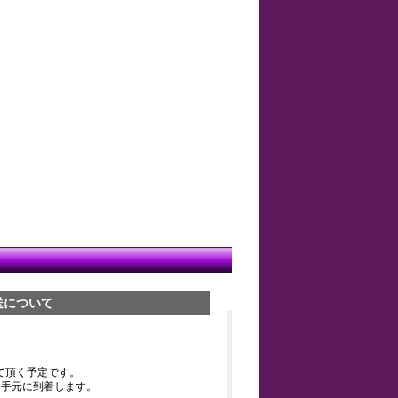
送について
て頂く予定です。
お手元に到着します。