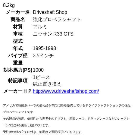
8.2kg
メーカー名
Driveshaft Shop
商品名
強化プロペラシャフト
材質
アルミ
車種
ニッサン R33 GTS
型式
年式
1995-1998
パイプ径
3.5インチ
重量
対応馬力(PS)
1000
1ピース
特記事項
純正置き換え
メーカーＨＰ
http://www.driveshaftshop.com/
アメリカで駆動系パーツの強化品を専門に開発/販売しているドライブシャフトショップの強化
プロペラシャフトです。
その製品の強度、信頼性から世界中のドリフト、周回レース、ドラッグレースなどのレースシ
ーンで記録を更新し続けています。
受注後の組み立てに付き、納期は２週間程頂いております。