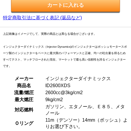
特定商取引法に基づく表記 (返品など)
上記画像はイメージでして、実際の商品とは異なる場合がございます。
インジェクターダイナミックス（Injector Dynamics)のインジェクターはボッシュモータースポ
ーツ製のインジェクターをベースに最大限のパフォーマンスと正確、均一の吐出量を得るため
すべてテスト、マッチフローされた現在、マーケットで最も高い信頼性を誇るインジェクター
です。
メーカー
インジェクターダイナミックス
商品名
ID2600XDS
流量/燃圧
2600cc@3kg/cm2
最大燃圧
9kg/cm2
ガソリン、エタノール、Ｅ８５、メタ
対応燃料
ノール
11m（デンソー）14mm（ボッシュ）よ
Ｏリング
りお選び下さい。