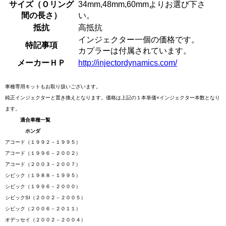
サイズ（Ｏリング
34mm,48mm,60mmよりお選び下さ
間の長さ）
い。
抵抗
高抵抗
インジェクター一個の価格です。
特記事項
カプラーは付属されています。
メーカーＨＰ
http://injectordynamics.com/
車種専用キットもお取り扱いございます。
純正インジェクターと置き換えとなります。価格は上記の１本単価×インジェクター本数となり
ます。
適合車種一覧
ホンダ
アコード（１９９２－１９９５）
アコード（１９９６－２００２）
アコード（２００３－２００７）
シビック（１９８８－１９９５）
シビック（１９９６－２０００）
シビックSI（２００２－２００５）
シビック（２００６－２０１１）
オデッセイ（２００２－２００４）