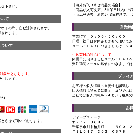
【海外お取り寄せ商品の場合】
わせ下さい。
・商品が入荷次第、2営業日以内に出
・商品発送後、通常1～3日程度で、
ついて
営業時
アウトの際、自動計算されます。
算されます。
営業時間 ９：００～２０：００
日曜、祝日はお休みとさせて頂いてお
について
メール・ＦＡＸにつきましては、２４
※休業日の対応について
休業日に頂きましたメール・ＦＡＸへ
受注確認メールの送信につきましては
対象外となります。
プライ
発生します。
お客様の個人情報の重要性を認識し、
個人情報は第三者に開示、及び提供は
）
当社では個人情報をSSLという最新
税込）
お
ディープステージ
応とさせて頂いております。
〒２７２－０８０２
千葉県市川市柏井町１－１５９０－２
ＴＥＬ０４７－３０３－０５７５