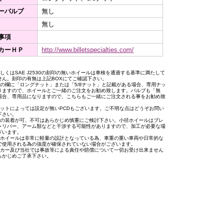
ーバルブ
無し
無し
事項
カーＨＰ
http://www.billetspecialties.com/
もしくはSAE J2530の刻印の無いホイールは車検を通過する基準に満たして
せん。刻印の有無は上記BOXにてご確認下さい。
トの欄に「ロングナット」または「5/8ナット」と記載がある場合、専用ナッ
りますので、ホイールとご一緒のご注文をお勧め致します。バルブも「無
場合、専用品になりますので、こちらもご一緒にご注文される事をお勧め致
。
セットによっては設定が無いPCDもございます。ご不明な点はどうぞお問い
下さい。
への装着が可、不可はあらかじめ慎重にご検討下さい。小径ホイールはブレ
ャリパー、アーム類などと干渉する可能性がありますので、加工が必要な場
ざいます。
用ホイールは非常に軽量の設計となっている為、車重の重い車両や日常的な
で使用される為の強度が確保されていない場合がございます。
ーカー及び当社では事故等による責任や賠償について一切お受け出来ません
らかじめご了承下さい。