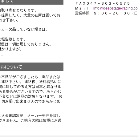
きまして
ＦＡＸ０４７－３０３－０５７５
Ｍａｉｌ
info@deepstage-racing.c
お取り寄せとなります。
営業時間 ９：００～２０：００（日
を提供したく、大量の在庫は置いてお
わせ下さい。
ーカー欠品していない場合は、
ご報告致します。
船便は一切使用しておりません。
掛かりますが、
す。
セルについて
は不良品がござましたら、返品または
連絡下さい。 連絡後、送料着払いに
質に対しての考え方は日本と異なりル
ある場合がございますので、あらかじ
不良などは返品の対象となります。 お
一切お受け出来ませんのであらかじめ
ご入金確認次第、メーカー発注を致し
できません。ご購入の際は慎重にお選