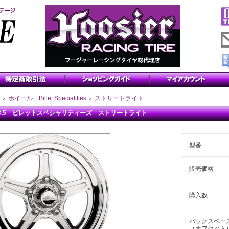
ホイール Billet Specialities
ストリートライト
＞
＞
x3.5 ビレットスペシャリティーズ ストリートライト
型番
販売価格
購入数
バックスペー
（オフセット