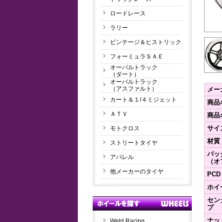
ロードレース
ラリー
ビンテージ＆ヒストリック
フォーミュラＳＡＥ
オーバルトラック
（ダート）
オーバルトラック
（アスファルト）
メー
カート＆１/４ミジェット
商品
ＡＴＶ
商品
サイ
モトクロス
材質
ストリートタイヤ
バッ
アパレル
（オ
他メーカーのタイヤ
PCD
ホイ
セン
プ
ナッ
Weld Racing