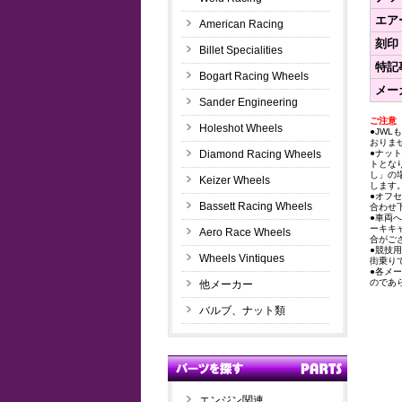
エア
American Racing
刻印
Billet Specialities
特記
Bogart Racing Wheels
メー
Sander Engineering
ご注意
Holeshot Wheels
●JWL
おりま
Diamond Racing Wheels
●ナッ
トとな
し」の
Keizer Wheels
します
●オフ
Bassett Racing Wheels
合わせ
●車両
ーキキ
Aero Race Wheels
合がご
●競技
Wheels Vintiques
街乗り
●各メ
のであ
他メーカー
バルブ、ナット類
エンジン関連