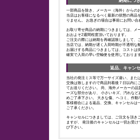
納期につ
一部商品を除き、メーカー（海外）からの
当店はお客様になるべく最新の状態の商品
りません。 お急ぎの場合は事前にお問い合
お取り寄せ商品の納期につきましては、メ
おおよそ2週間程度頂いております。
ご注文の際には納期を再確認致しまして、
当店では、納期が遅く入荷時期が不透明な
お届けする商品につきましては、コストは
確実で入荷の早い空輸便を使用しておりま
返品、キャン
当社の発注ミス等で万一サイズ違い、また
交換は致しますので商品到着後７日以内にご
てお送りください。 尚、海外メーカーの品
ーズな部分があり、 小さいキズ、汚れなど
めご了承下さい。 大きな傷、ヘコミ、作動
客様都合による返品、交換、キャンセルは
ご了承ください。
キャンセルにつきましては、ご注文を頂き
ますが、 発注後のキャンセルは一切お受け
び下さい。