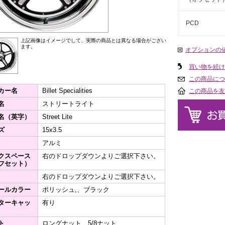
PCD
上記画像はイメージでして、実際の商品とは異なる場合がござい
ます。
オプションの
買い物を続け
この商品につ
カー名
Billet Specialities
この商品を友
名
ストリートライト
名（英字）
Street Lite
ズ
15x3.5
アルミ
クスペース
右のドロップダウンよりご選択下さい。
フセット）
右のドロップダウンよりご選択下さい。
ールカラー
ポリッシュ,、ブラック
ターキャッ
有り
ト
ロングナット、5/8ナット