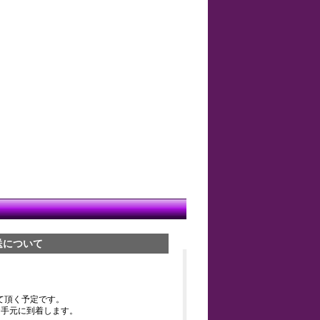
送について
て頂く予定です。
お手元に到着します。