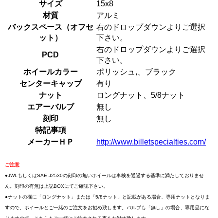
サイズ
15x8
材質
アルミ
バックスペース（オフセ
右のドロップダウンよりご選択
ット）
下さい。
右のドロップダウンよりご選択
PCD
下さい。
ホイールカラー
ポリッシュ,、ブラック
センターキャップ
有り
ナット
ロングナット、5/8ナット
エアーバルブ
無し
刻印
無し
特記事項
メーカーＨＰ
http://www.billetspecialties.com/
ご注意
●JWLもしくはSAE J2530の刻印の無いホイールは車検を通過する基準に満たしておりませ
ん。刻印の有無は上記BOXにてご確認下さい。
●ナットの欄に「ロングナット」または「5/8ナット」と記載がある場合、専用ナットとなりま
すので、ホイールとご一緒のご注文をお勧め致します。バルブも「無し」の場合、専用品にな