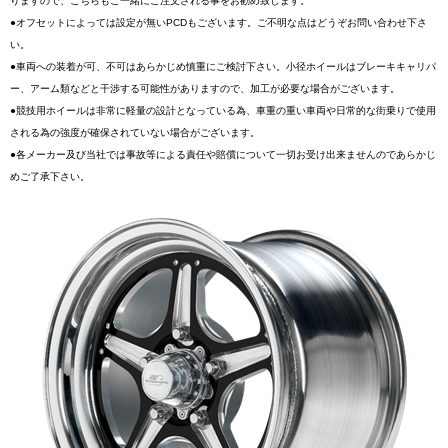
りますので、こちらもご一緒にご注文される事をお勧め致します。
●オフセットによっては設定が無いPCDもございます。ご不明な点はどうぞお問い合わせ下さ
い。
●車両への装着が可、不可はあらかじめ慎重にご検討下さい。小径ホイールはブレーキキャリパ
ー、アーム類などと干渉する可能性がありますので、加工が必要な場合がございます。
●競技用ホイールは非常に軽量の設計となっている為、車重の重い車両や日常的な街乗りで使用
される為の強度が確保されていない場合がございます。
●各メーカー及び当社では事故等による責任や賠償について一切お受け出来ませんのであらかじ
めご了承下さい。