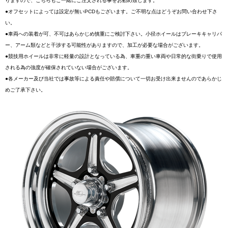
りますので、こちらもご一緒にご注文される事をお勧め致します。
●オフセットによっては設定が無いPCDもございます。ご不明な点はどうぞお問い合わせ下さ
い。
●車両への装着が可、不可はあらかじめ慎重にご検討下さい。小径ホイールはブレーキキャリパ
ー、アーム類などと干渉する可能性がありますので、加工が必要な場合がございます。
●競技用ホイールは非常に軽量の設計となっている為、車重の重い車両や日常的な街乗りで使用
される為の強度が確保されていない場合がございます。
●各メーカー及び当社では事故等による責任や賠償について一切お受け出来ませんのであらかじ
めご了承下さい。