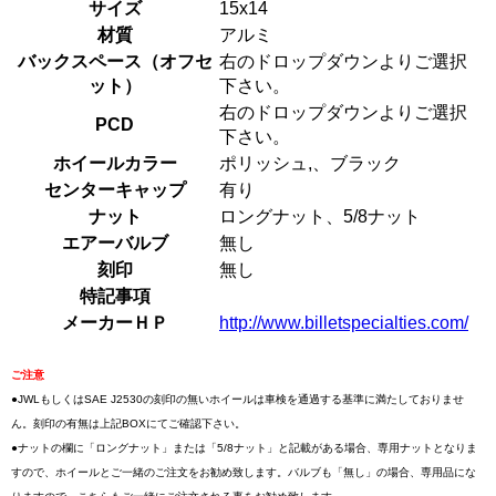
サイズ
15x14
材質
アルミ
バックスペース（オフセ
右のドロップダウンよりご選択
ット）
下さい。
右のドロップダウンよりご選択
PCD
下さい。
ホイールカラー
ポリッシュ,、ブラック
センターキャップ
有り
ナット
ロングナット、5/8ナット
エアーバルブ
無し
刻印
無し
特記事項
メーカーＨＰ
http://www.billetspecialties.com/
ご注意
●JWLもしくはSAE J2530の刻印の無いホイールは車検を通過する基準に満たしておりませ
ん。刻印の有無は上記BOXにてご確認下さい。
●ナットの欄に「ロングナット」または「5/8ナット」と記載がある場合、専用ナットとなりま
すので、ホイールとご一緒のご注文をお勧め致します。バルブも「無し」の場合、専用品にな