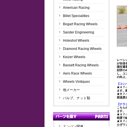
American Racing
Billet Specialities
Bogart Racing Wheels
Sander Engineering
Holeshot Wheels
Diamond Racing Wheels
Keizer Wheels
レーシ
が自信
Bassett Racing Wheels
国交通
好評の
Aero Race Wheels
し、コ
の向上
Wheels Vintiques
【コン
★Ａ７
他メーカー
ます。
★Ｒ７
面温度
バルブ、ナット類
【ナラ
こちら
ます。
★Ａ７
程度で
★Ｒ７
ルダウ
エンジン関連