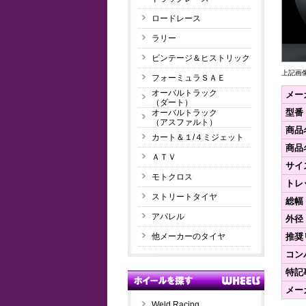
ロードレース
ラリー
ビンテージ＆ヒストリック
上記画
フォーミュラＳＡＥ
オーバルトラック
メー
（ダート）
型番
オーバルトラック
（アスファルト）
商品
カート＆１/４ミジェット
商品
ＡＴＶ
サイ
モトクロス
トレ
ストリートタイヤ
総幅
アパレル
外径
他メーカーのタイヤ
推奨
コン
特記
メー
Weld Racing