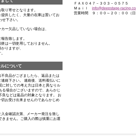
きまして
ＦＡＸ０４７－３０３－０５７５
Ｍａｉｌ
info@deepstage-racing.c
お取り寄せとなります。
営業時間 ９：００～２０：００（日
を提供したく、大量の在庫は置いてお
わせ下さい。
ーカー欠品していない場合は、
ご報告致します。
船便は一切使用しておりません。
掛かりますが、
す。
セルについて
は不良品がござましたら、返品または
連絡下さい。 連絡後、送料着払いに
質に対しての考え方は日本と異なりル
ある場合がございますので、あらかじ
不良などは返品の対象となります。 お
一切お受け出来ませんのであらかじめ
ご入金確認次第、メーカー発注を致し
できません。ご購入の際は慎重にお選