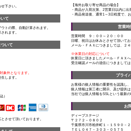
【海外お取り寄せ商品の場合】
わせ下さい。
・商品が入荷次第、2営業日以内に出
・商品発送後、通常1～3日程度で、
ついて
営業時
アウトの際、自動計算されます。
算されます。
営業時間 ９：００～２０：００
日曜、祝日はお休みとさせて頂いてお
について
メール・ＦＡＸにつきましては、２４
※休業日の対応について
休業日に頂きましたメール・ＦＡＸへ
受注確認メールの送信につきましては
対象外となります。
プライ
発生します。
お客様の個人情報の重要性を認識し、
個人情報は第三者に開示、及び提供は
）
当社では個人情報をSSLという最新
税込）
お
ディープステージ
応とさせて頂いております。
〒２７２－０８０２
千葉県市川市柏井町１－１５９０－２
ＴＥＬ０４７－３０３－０５７５