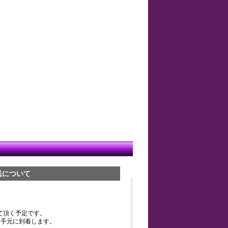
送について
て頂く予定です。
お手元に到着します。