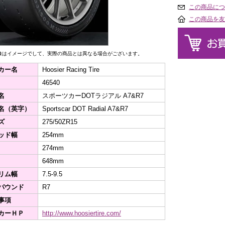
この商品につ
この商品を友
像はイメージでして、実際の商品とは異なる場合がございます。
カー名
Hoosier Racing Tire
46540
名
スポーツカーDOTラジアル A7&R7
名（英字）
Sportscar DOT Radial A7&R7
ズ
275/50ZR15
ッド幅
254mm
274mm
648mm
リム幅
7.5-9.5
パウンド
R7
事項
カーＨＰ
http://www.hoosiertire.com/