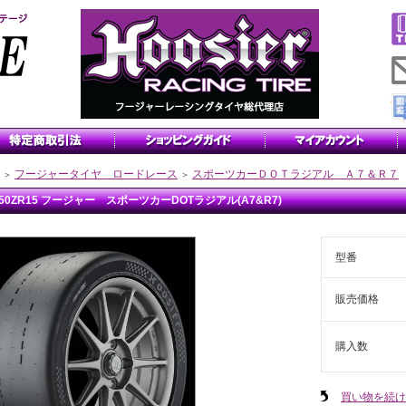
フージャータイヤ ロードレース
スポーツカーＤＯＴラジアル Ａ７＆Ｒ７
＞
＞
5/50ZR15 フージャー スポーツカーDOTラジアル(A7&R7)
型番
販売価格
購入数
買い物を続け