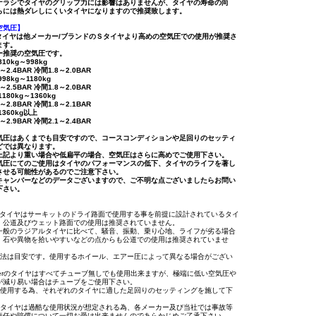
ナラシでタイヤのグリップ力には影響はありませんが、タイヤの寿命の向
らには熱ダレしにくいタイヤになりますので推奨致します。
空気圧】
R7タイヤは他メーカー/ブランドのＳタイヤより高めの空気圧での使用が推奨さ
ます。
ー推奨の空気圧です。
10kg～998kg
～2.4BAR 冷間1.8～2.0BAR
98kg～1180kg
～2.5BAR 冷間1.8～2.0BAR
180kg～1360kg
～2.8BAR 冷間1.8～2.1BAR
1360kg以上
～2.9BAR 冷間2.1～2.4BAR
気圧はあくまでも目安ですので、コースコンディションや足回りのセッティ
どでは異なります。
上記より重い場合や低扁平の場合、空気圧はさらに高めでご使用下さい。
気圧にてのご使用はタイヤのパフォーマンスの低下、タイヤのライフを著し
させる可能性があるのでご注意下さい。
キャンバーなどのデータございますので、ご不明な点ございましたらお問い
下さい。
/R7タイヤはサーキットのドライ路面で使用する事を前提に設計されているタイ
。公道及びウェット路面での使用は推奨されていません。
一般のラジアルタイヤに比べて、騒音、振動、乗り心地、ライフが劣る場合
、石や異物を拾いやすいなどの点からも公道での使用は推奨されていませ
寸法は目安です。使用するホイール、エアー圧によって異なる場合がござい
osierのタイヤはすべてチューブ無しでも使用出来ますが、極端に低い空気圧や
が減り易い場合はチューブをご使用下さい。
に使用する為、それぞれのタイヤに適した足回りのセッティングを施して下
用タイヤは過酷な使用状況が想定される為、各メーカー及び当社では事故等
責任や賠償について一切お受け出来ませんのであらかじめご了承下さい。