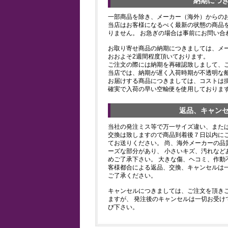
納期につ
一部商品を除き、メーカー（海外）からの
当店はお客様になるべく最新の状態の商品
りません。 お急ぎの場合は事前にお問い合
お取り寄せ商品の納期につきましては、メ
おおよそ2週間程度頂いております。
ご注文の際には納期を再確認致しまして、
当店では、納期が遅く入荷時期が不透明な
お届けする商品につきましては、コストは
確実で入荷の早い空輸便を使用しておりま
返品、キャン
当社の発注ミス等で万一サイズ違い、また
交換は致しますので商品到着後７日以内にご
てお送りください。 尚、海外メーカーの品
ーズな部分があり、 小さいキズ、汚れなど
めご了承下さい。 大きな傷、ヘコミ、作動
客様都合による返品、交換、キャンセルは
ご了承ください。
キャンセルにつきましては、ご注文を頂き
ますが、 発注後のキャンセルは一切お受け
び下さい。