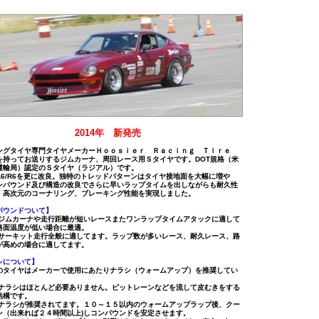
2014年 新発売
ングタイヤ専門タイヤメーカーＨｏｏｓｉｅｒ Ｒａｃｉｎｇ Ｔｉｒｅ
を持ってお送りするジムカーナ、周回レース用Ｓタイヤです。DOT規格（米
運輸局）認定のＳタイヤ（ラジアル）です。
A6/R6を更に改良。独特のトレッドパターンはタイヤ接地面を大幅に増や
ンパウンド及び構造の改良でさらに早いラップタイムを出しながらも耐久性
、高次元のコーナリング、ブレーキング性能を実現しました。
パウンドついて】
-ジムカーナや走行距離が短いレースまたワンラップタイムアタックに適して
路面温度が低い場合に最適。
-サーキット走行全般に適してます。ラップ数が多いレース、耐久レース、路
が高めの場合に適してます。
シについて】
のタイヤはメーカーで使用にあたりナラシ（ウォームアップ）を推奨してい
-ナラシはほとんど必要ありません。ピットレーンなどを流して皮むきをする
結構です。
-ナラシが推奨されてます。１０～１５以内のウォームアップラップ後、クー
ン（出来れば２４時間以上)しコンパウンドを安定させます。