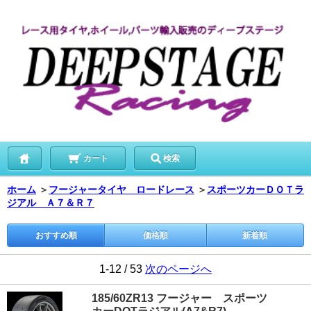
カート
検索
ホーム
＞
フージャータイヤ ロードレース
＞
スポーツカーＤＯＴラ
ジアル Ａ７＆Ｒ７
おすすめ順
価格順
新着順
1-12 / 53
次のページへ
185/60ZR13 フージャー スポーツ