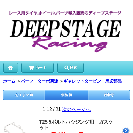
カート
検索
ホーム
＞
パーツ ターボ関連
＞
ギャレットタービン 周辺部品
おすすめ順
価格順
新着順
1-12 / 21
次のページへ
T25 5ボルトハウジング用 ガスケ
ット